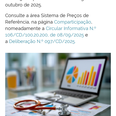
outubro de 2025.
Consulte a área Sistema de Preços de
Referência, na página
Comparticipação
,
nomeadamente a
Circular Informativa N.º
106/CD/100.20.200, de 08/09/2025
e
a
Deliberação N.º 097/CD/2025.