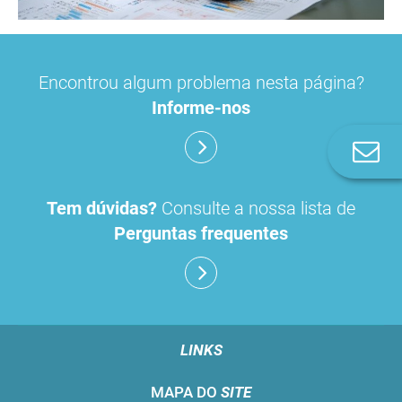
Encontrou algum problema nesta página?
Informe-nos
Co
n
Tem dúvidas?
Consulte a nossa lista de
Perguntas frequentes
LINKS
MAPA DO
SITE