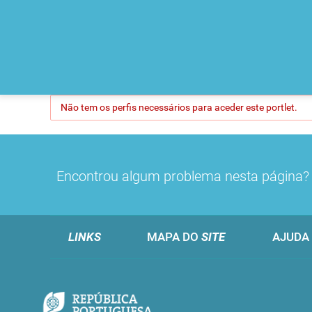
Não tem os perfis necessários para aceder este portlet.
Encontrou algum problema nesta página
LINKS
MAPA DO
SITE
AJUDA