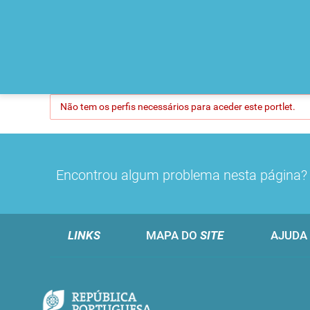
Não tem os perfis necessários para aceder este portlet.
Encontrou algum problema nesta página
LINKS
MAPA DO
SITE
AJUDA