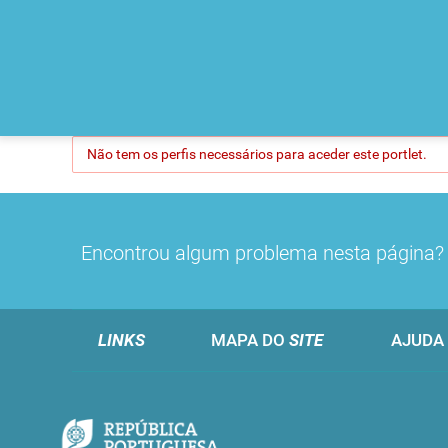
Não tem os perfis necessários para aceder este portlet.
Encontrou algum problema nesta página
LINKS
MAPA DO
SITE
AJUDA