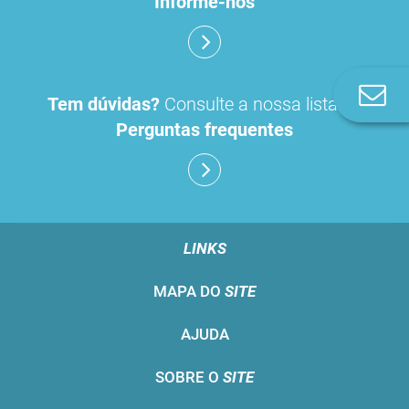
Informe-nos
Co
Tem dúvidas?
Consulte a nossa lista de
n
Perguntas frequentes
LINKS
MAPA DO
SITE
AJUDA
SOBRE O
SITE