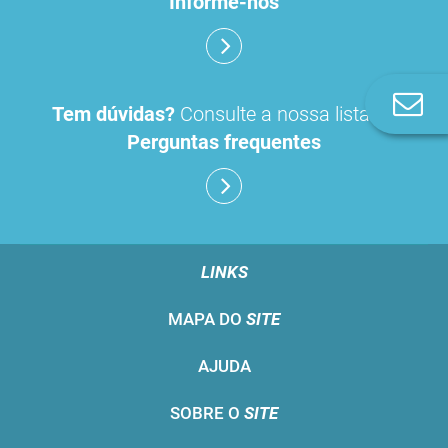
Informe-nos
Co
Tem dúvidas?
Consulte a nossa lista de
n
Perguntas frequentes
LINKS
MAPA DO
SITE
AJUDA
SOBRE O
SITE