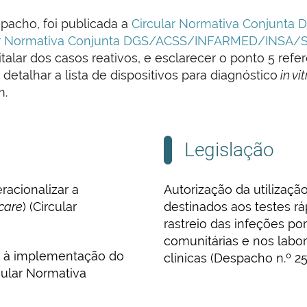
pacho, foi publicada a
Circular Normativa Conjun
ar Normativa Conjunta DGS/ACSS/INFARMED/INSA/S
talar dos casos reativos, e esclarecer o ponto 5 ref
etalhar a lista de dispositivos para diagnóstico
in vit
m.
Legislação
racionalizar a
Autorização da utilizaçã
 care
) (Circular
destinados aos testes rá
rastreio das infeções po
comunitárias e nos labor
te à implementação do
clínicas (Despacho n.º 2
cular Normativa