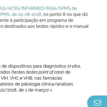
ta DGS/ACSS/INFARMED/INSA/SPMS de
PMS, de 24-08-2018
, no ponto 8 no que diz
erente à participação em programa de
ro
destinados aos testes rápidos e o manual
o de dispositivos para diagnóstico
in vitro
,
pidos (testes
testes point of care
) de
r VIH, VHC e VHB, nas farmácias
atórios de patologia clínica/análises
522/2018, de 1 de março)
Co
n