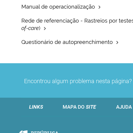
Manual de operacionalização
Rede de referenciação - Rastreios por teste
of-care
)
Questionário de autopreenchimento
Encontrou algum problema nesta página
LINKS
MAPA DO
SITE
AJUDA