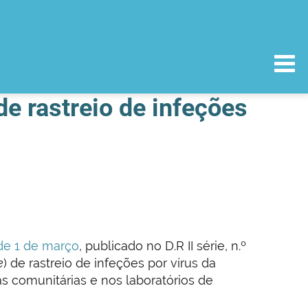
 de rastreio de infeções
de 1 de março
, publicado no D.R II série, n.º
e
) de rastreio de infeções por vírus da
as comunitárias e nos laboratórios de