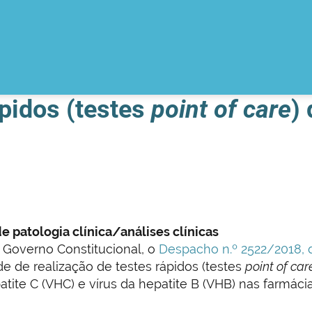
ápidos (testes
point of care
)
e patologia clínica/análises clínicas
 Governo Constitucional, o
Despacho n.º 2522/2018, 
de de realização de testes rápidos (testes
point of car
tite C (VHC) e vírus da hepatite B (VHB) nas farmáci