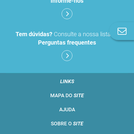
Informe-nos
Co
Tem dúvidas?
Consulte a nossa lista de
n
Perguntas frequentes
LINKS
MAPA DO
SITE
AJUDA
SOBRE O
SITE