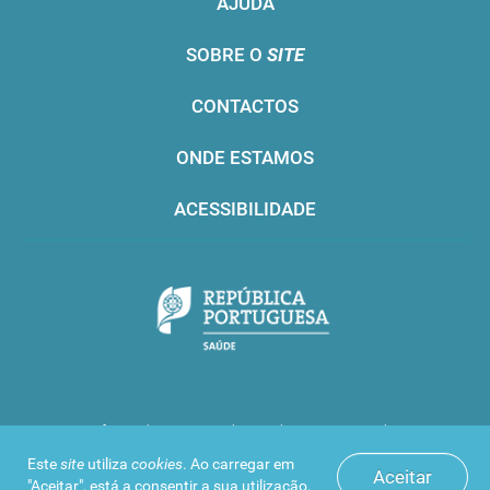
AJUDA
SOBRE O
SITE
CONTACTOS
ONDE ESTAMOS
ACESSIBILIDADE
Infarmed © 2016. Todos os direitos reservados
Este
site
utiliza
cookies
. Ao carregar em
Aceitar
"Aceitar", está a consentir a sua utilização.