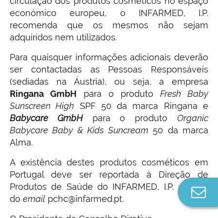
circulação dos produtos cosméticos no espaço
económico europeu, o INFARMED, I.P.
recomenda que os mesmos não sejam
adquiridos nem utilizados.
Para quaisquer informações adicionais deverão
ser contactadas as Pessoas Responsáveis
(sediadas na Áustria), ou seja, a empresa
Ringana GmbH
para o produto
Fresh Baby
Sunscreen High
SPF 50 da marca Ringana e
Babycare GmbH
para o produto
Organic
Babycare Baby & Kids Suncream
50 da marca
Alma.
A existência destes produtos cosméticos em
Portugal deve ser reportada à Direção de
Produtos de Saúde do INFARMED, I.P. através
Co
do
email
pchc@infarmed.pt.
n