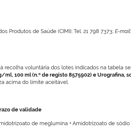
s Produtos de Saúde (CIMI); Tel. 21 798 7373;
E-mail
 à recolha voluntária dos lotes indicados na tabela s
g/ml, 100 ml (n.º de registo 8575902) e Urografina, so
a acima do limite aceitável.
razo de validade
, Amidotrizoato de meglumina + Amidotrizoato de sód