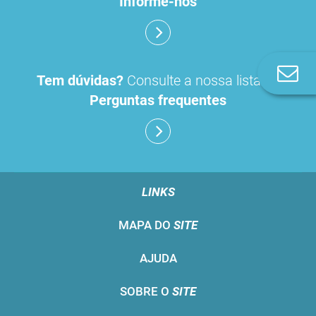
Informe-nos
Co
Tem dúvidas?
Consulte a nossa lista de
n
Perguntas frequentes
LINKS
MAPA DO
SITE
AJUDA
SOBRE O
SITE