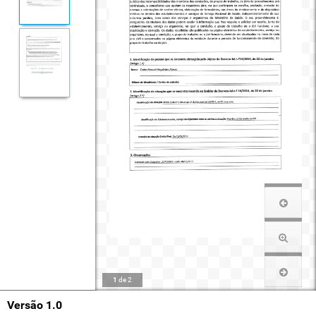
1
de
2
Versão 1.0