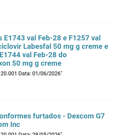
es E1743 val Feb-28 e F1257 val
clovir Labesfal 50 mg g creme e
 E1744 val Feb-28 do
ixon 50 mg g creme
.20.001 Data: 01/06/2026"
conformes furtados - Dexcom G7
om Inc
.20.001 Data: 28/05/2026"