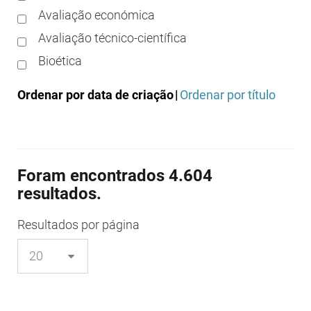
Avaliação económica
Avaliação técnico-científica
Bioética
Boas práticas clínicas
Ordenar por data de criação
|
Ordenar por título
Boas práticas de distribuição
Boas práticas de fabrico
Boas práticas de farmácia
Foram encontrados 4.604
Boas práticas de investigação
resultados.
Boas práticas de laboratório
Boas práticas regulamentares
Resultados
por página
Certificação
Colocação no mercado/comercialização
Comparticipação