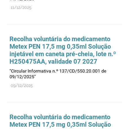
11/12/2025
Medicamentos genéricos
Medicamentos homeopáticos
Medicinas alternativas
Nanotecnologia
Recolha voluntária do medicamento
Metex PEN 17,5 mg 0,35ml Solução
Planeamento
injetável em caneta pré-cheia, lote n.º
Plantas medicinais
H250475AA, validade 07 2027
Prescrição
"Circular Informativa n.º 137/CD/550.20.001 de
Preços
09/12/2025"
Produtos de saúde
09/12/2025
Produtos fronteira
Publicidade
Qualidade e normalização
Recolha voluntária do medicamento
Reações adversas
Metex PEN 17,5 mg 0,35ml Solução