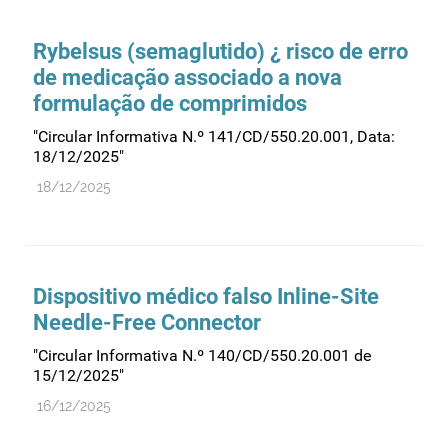
Comprovação da qualidade
Comunicação
Rybelsus (semaglutido) ¿ risco de erro
Controlo de qualidade
de medicação associado a nova
formulação de comprimidos
Cosméticos
Dispensa
"Circular Informativa N.º 141/CD/550.20.001, Data:
18/12/2025"
Dispositivos médicos
18/12/2025
Distribuição
Ensaios clínicos
Entidades reguladoras
Dispositivo médico falso Inline-Site
Estrutura e organização
Needle-Free Connector
Exercício farmacêutico
"Circular Informativa N.º 140/CD/550.20.001 de
Exportação
15/12/2025"
Fabricantes
16/12/2025
Fabrico