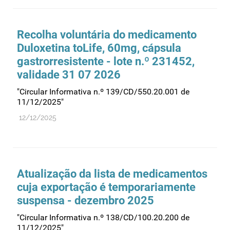
Farmacovigilância
Farmácias
Recolha voluntária do medicamento
Gestão financeira e patrimonial
Duloxetina toLife, 60mg, cápsula
Hemoderivados
gastrorresistente - lote n.º 231452,
validade 31 07 2026
Importação
"Circular Informativa n.º 139/CD/550.20.001 de
Informação estatística
11/12/2025"
Informação institucional
12/12/2025
Inspeção
Investigação
Legislação
Atualização da lista de medicamentos
Licenciamentos
cuja exportação é temporariamente
Locais de venda
suspensa - dezembro 2025
Manutenção no mercado
"Circular Informativa n.º 138/CD/100.20.200 de
11/12/2025"
Medicamentos de uso humano