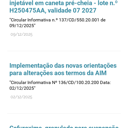
injetável em caneta pré-cheia - lote n.º
Recursos humanos
H250475AA, validade 07 2027
Registo
"Circular Informativa n.º 137/CD/550.20.001 de
Regulamentação
09/12/2025"
Relações internacionais
09/12/2025
Substâncias controladas
Supervisão do mercado
Taxas
Implementação das novas orientações
Tecnologias da saúde
para alterações aos termos da AIM
Utilização
"Circular Informativa Nº 136/CD/100.20.200 Data:
Vigilância de cosméticos
02/12/2025"
02/12/2025
Vigilância de dispositivos médicos