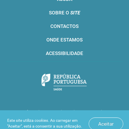
SOBRE O
SITE
CONTACTOS
ONDE ESTAMOS
ACESSIBILIDADE
Infarmed © 2016. Todos os direitos reservados
Este
site
utiliza
cookies
. Ao carregar em
Aceitar
"Aceitar", está a consentir a sua utilização.