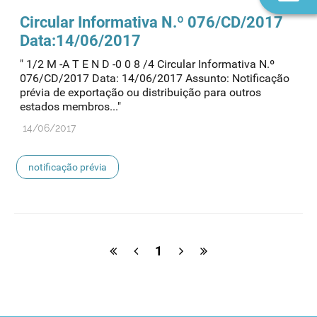
n
Circular Informativa N.º 076/CD/2017
Data:14/06/2017
" 1/2 M -A T E N D -0 0 8 /4 Circular Informativa N.º
076/CD/2017 Data: 14/06/2017 Assunto: Notificação
prévia de exportação ou distribuição para outros
estados membros..."
14/06/2017
notificação prévia
1