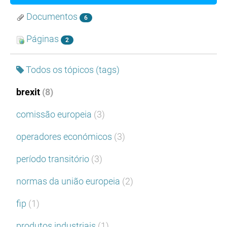
Documentos
6
Páginas
2
Todos os tópicos (tags)
brexit
(8)
comissão europeia
(3)
operadores económicos
(3)
período transitório
(3)
normas da união europeia
(2)
fip
(1)
produtos industriais
(1)