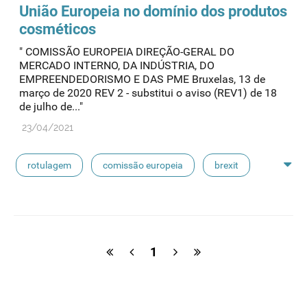
União Europeia no domínio dos produtos
cosméticos
" COMISSÃO EUROPEIA DIREÇÃO-GERAL DO
MERCADO INTERNO, DA INDÚSTRIA, DO
EMPREENDEDORISMO E DAS PME Bruxelas, 13 de
março de 2020 REV 2 - substitui o aviso (REV1) de 18
de julho de..."
23/04/2021
rotulagem
comissão europeia
brexit
operadores económicos
normas da união europeia
fip
1