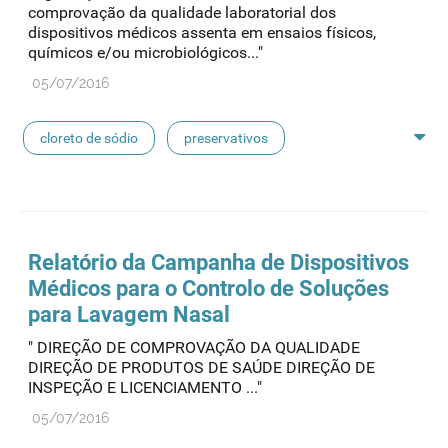
comprovação da qualidade laboratorial dos
dispositivos médicos assenta em ensaios físicos,
químicos e/ou microbiológicos..."
05/07/2016
cloreto de sódio
preservativos
feridas crónicas
amostras biológicas
seringas
agulhas
hemodiálise
Relatório da Campanha de Dispositivos
Médicos para o Controlo de Soluções
pensos
lancetas
luvas cirúrgicas
para Lavagem Nasal
" DIREÇÃO DE COMPROVAÇÃO DA QUALIDADE
concentrados de hemodiálise
lavagem nasal
DIREÇÃO DE PRODUTOS DE SAÚDE DIREÇÃO DE
INSPEÇÃO E LICENCIAMENTO ..."
linhas de perfusão
desinfetantes
05/07/2016