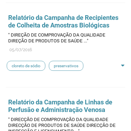
seringas
agulhas
hemodiálise
Relatório da Campanha de Recipientes
de Colheita de
Amostras
Biológicas
pensos
lancetas
luvas cirúrgicas
" DIREÇÃO DE COMPROVAÇÃO DA QUALIDADE
DIREÇÃO DE PRODUTOS DE SAÚDE ..."
concentrados de hemodiálise
lavagem nasal
05/07/2016
linhas de perfusão
desinfetantes
cloreto de sódio
preservativos
feridas crónicas
amostras biológicas
seringas
agulhas
hemodiálise
Relatório da Campanha de Linhas de
Perfusão e Administração Venosa
pensos
lancetas
luvas cirúrgicas
" DIRECÇÃO DE COMPROVAÇÃO DA QUALIDADE
DIRECÇÃO DE PRODUTOS DE SAÚDE DIRECÇÃO DE
concentrados de hemodiálise
lavagem nasal