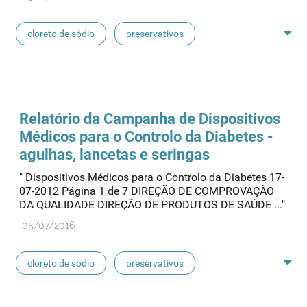
cloreto de sódio
preservativos
feridas crónicas
amostras biológicas
seringas
agulhas
hemodiálise
Relatório da Campanha de Dispositivos
Médicos para o Controlo da Diabetes -
pensos
lancetas
luvas cirúrgicas
agulhas, lancetas e seringas
" Dispositivos Médicos para o Controlo da Diabetes 17-
concentrados de hemodiálise
lavagem nasal
07-2012 Página 1 de 7 DIREÇÃO DE COMPROVAÇÃO
DA QUALIDADE DIREÇÃO DE PRODUTOS DE SAÚDE ..."
linhas de perfusão
desinfetantes
05/07/2016
cloreto de sódio
preservativos
feridas crónicas
amostras biológicas