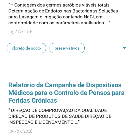
" * Contagem dos germes aeróbios viáveis totais
concentrados de hemodiálise
lavagem nasal
Determinação de Endotoxinas Bacterianas Soluções
para Lavagem e Irrigação contendo NaCl, em
conformidade com os parâmetros analisados ..."
linhas de perfusão
desinfetantes
05/07/2016
cloreto de sódio
preservativos
feridas crónicas
amostras biológicas
seringas
agulhas
hemodiálise
Relatório da Campanha de Dispositivos
Médicos para o Controlo de Pensos para
pensos
lancetas
luvas cirúrgicas
Feridas Crónicas
" DIREÇÃO DE COMPROVAÇÃO DA QUALIDADE
concentrados de hemodiálise
lavagem nasal
DIREÇÃO DE PRODUTOS DE SAÚDE DIREÇÃO DE
INSPECÇÃO E LICENCAMENTO ..."
linhas de perfusão
desinfetantes
05/07/2016