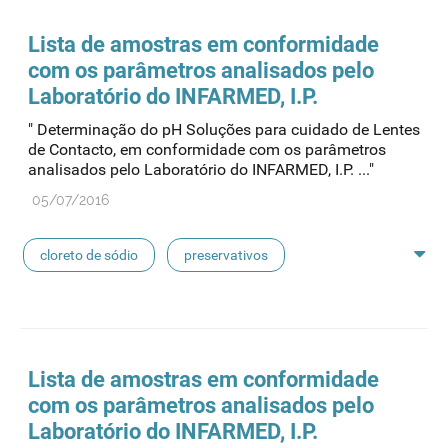
seringas
agulhas
hemodiálise
Lista de
amostras
em conformidade
com os parâmetros analisados pelo
pensos
lancetas
luvas cirúrgicas
Laboratório do INFARMED, I.P.
" Determinação do pH Soluções para cuidado de Lentes
concentrados de hemodiálise
lavagem nasal
de Contacto, em conformidade com os parâmetros
analisados pelo Laboratório do INFARMED, I.P. ..."
linhas de perfusão
desinfetantes
05/07/2016
cloreto de sódio
preservativos
feridas crónicas
amostras biológicas
seringas
agulhas
hemodiálise
Lista de
amostras
em conformidade
com os parâmetros analisados pelo
pensos
lancetas
luvas cirúrgicas
Laboratório do INFARMED, I.P.