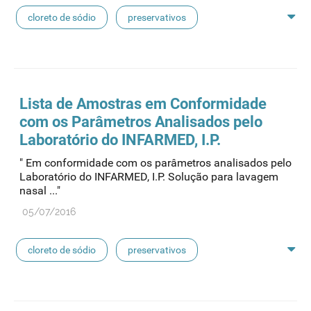
cloreto de sódio
preservativos
feridas crónicas
amostras biológicas
seringas
agulhas
hemodiálise
Lista de
Amostras
em Conformidade
com os Parâmetros Analisados pelo
pensos
lancetas
luvas cirúrgicas
Laboratório do INFARMED, I.P.
" Em conformidade com os parâmetros analisados pelo
concentrados de hemodiálise
lavagem nasal
Laboratório do INFARMED, I.P. Solução para lavagem
nasal ..."
linhas de perfusão
desinfetantes
05/07/2016
cloreto de sódio
preservativos
feridas crónicas
amostras biológicas