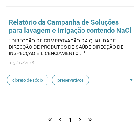
feridas crónicas
amostras biológicas
seringas
agulhas
hemodiálise
Relatório da Campanha de Soluções
para lavagem e irrigação contendo NaCl
pensos
lancetas
luvas cirúrgicas
" DIRECÇÃO DE COMPROVAÇÃO DA QUALIDADE
DIRECÇÃO DE PRODUTOS DE SAÚDE DIRECÇÃO DE
concentrados de hemodiálise
lavagem nasal
INSPECÇÃO E LICENCIAMENTO ..."
05/07/2016
linhas de perfusão
desinfetantes
cloreto de sódio
preservativos
feridas crónicas
amostras biológicas
seringas
agulhas
hemodiálise
1
pensos
lancetas
luvas cirúrgicas