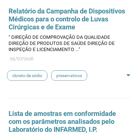
seringas
agulhas
hemodiálise
Relatório da Campanha de Dispositivos
Médicos para o controlo de Luvas
pensos
lancetas
luvas cirúrgicas
Cirúrgicas e de Exame
" DIREÇÃO DE COMPROVAÇÃO DA QUALIDADE
concentrados de hemodiálise
lavagem nasal
DIREÇÃO DE PRODUTOS DE SAÚDE DIREÇÃO DE
INSPEÇÃO E LICENCIAMENTO ..."
linhas de perfusão
desinfetantes
05/07/2016
cloreto de sódio
preservativos
feridas crónicas
amostras biológicas
seringas
agulhas
hemodiálise
Lista de
amostras
em conformidade
com os parâmetros analisados pelo
pensos
lancetas
luvas cirúrgicas
Laboratório do INFARMED, I.P.