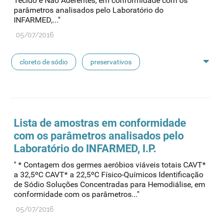
Tecido e Não Aderentes, em conformidade com os
parâmetros analisados pelo Laboratório do
linhas de perfusão
desinfetantes
INFARMED,..."
05/07/2016
cloreto de sódio
preservativos
feridas crónicas
amostras biológicas
seringas
agulhas
hemodiálise
Lista de
amostras
em conformidade
com os parâmetros analisados pelo
pensos
lancetas
luvas cirúrgicas
Laboratório do INFARMED, I.P.
" * Contagem dos germes aeróbios viáveis totais CAVT*
concentrados de hemodiálise
lavagem nasal
a 32,5ºC CAVT* a 22,5ºC Físico-Químicos Identificação
de Sódio Soluções Concentradas para Hemodiálise, em
conformidade com os parâmetros..."
linhas de perfusão
desinfetantes
05/07/2016