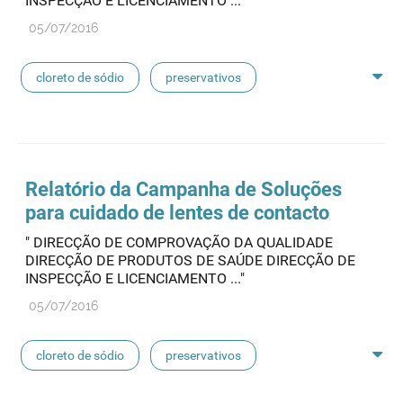
INSPECÇÃO E LICENCIAMENTO ..."
05/07/2016
linhas de perfusão
desinfetantes
cloreto de sódio
preservativos
feridas crónicas
amostras biológicas
seringas
agulhas
hemodiálise
Relatório da Campanha de Soluções
para cuidado de lentes de contacto
pensos
lancetas
luvas cirúrgicas
" DIRECÇÃO DE COMPROVAÇÃO DA QUALIDADE
DIRECÇÃO DE PRODUTOS DE SAÚDE DIRECÇÃO DE
concentrados de hemodiálise
lavagem nasal
INSPECÇÃO E LICENCIAMENTO ..."
05/07/2016
linhas de perfusão
desinfetantes
cloreto de sódio
preservativos