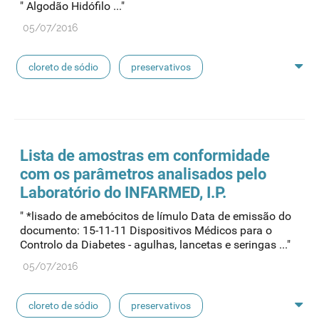
" Algodão Hidófilo ..."
concentrados de hemodiálise
lavagem nasal
05/07/2016
linhas de perfusão
desinfetantes
cloreto de sódio
preservativos
feridas crónicas
amostras biológicas
seringas
agulhas
hemodiálise
Lista de
amostras
em conformidade
com os parâmetros analisados pelo
pensos
lancetas
luvas cirúrgicas
Laboratório do INFARMED, I.P.
" *lisado de amebócitos de límulo Data de emissão do
concentrados de hemodiálise
lavagem nasal
documento: 15-11-11 Dispositivos Médicos para o
Controlo da Diabetes - agulhas, lancetas e seringas ..."
linhas de perfusão
desinfetantes
05/07/2016
cloreto de sódio
preservativos