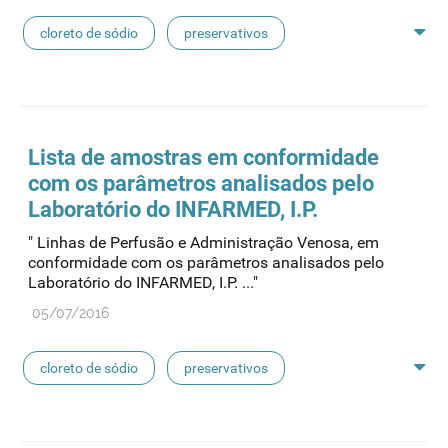
cloreto de sódio
preservativos
feridas crónicas
amostras biológicas
seringas
agulhas
hemodiálise
Lista de
amostras
em conformidade
com os parâmetros analisados pelo
pensos
lancetas
luvas cirúrgicas
Laboratório do INFARMED, I.P.
" Linhas de Perfusão e Administração Venosa, em
concentrados de hemodiálise
lavagem nasal
conformidade com os parâmetros analisados pelo
Laboratório do INFARMED, I.P. ..."
linhas de perfusão
desinfetantes
05/07/2016
cloreto de sódio
preservativos
feridas crónicas
amostras biológicas