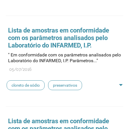
feridas crónicas
amostras biológicas
seringas
agulhas
hemodiálise
Lista de
amostras
em conformidade
com os parâmetros analisados pelo
pensos
lancetas
luvas cirúrgicas
Laboratório do INFARMED, I.P.
" Em conformidade com os parâmetros analisados pelo
concentrados de hemodiálise
lavagem nasal
Laboratório do INFARMED, I.P. Parâmetros..."
05/07/2016
linhas de perfusão
desinfetantes
cloreto de sódio
preservativos
feridas crónicas
amostras biológicas
seringas
agulhas
hemodiálise
Lista de
amostras
em conformidade
com os parâmetros analisados pelo