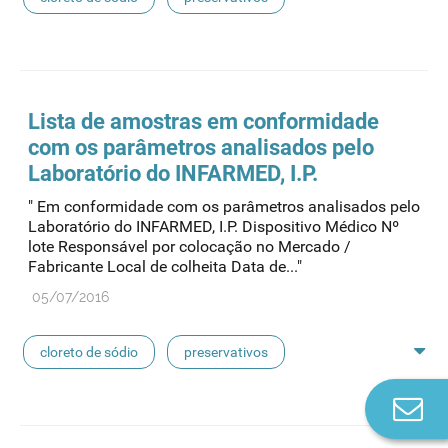
feridas crónicas
amostras biológicas
seringas
agulhas
hemodiálise
Lista de
amostras
em conformidade
com os parâmetros analisados pelo
pensos
lancetas
luvas cirúrgicas
Laboratório do INFARMED, I.P.
" Em conformidade com os parâmetros analisados pelo
concentrados de hemodiálise
lavagem nasal
Laboratório do INFARMED, I.P. Dispositivo Médico Nº
lote Responsável por colocação no Mercado /
Fabricante Local de colheita Data de..."
linhas de perfusão
desinfetantes
05/07/2016
cloreto de sódio
preservativos
Co
feridas crónicas
amostras biológicas
n