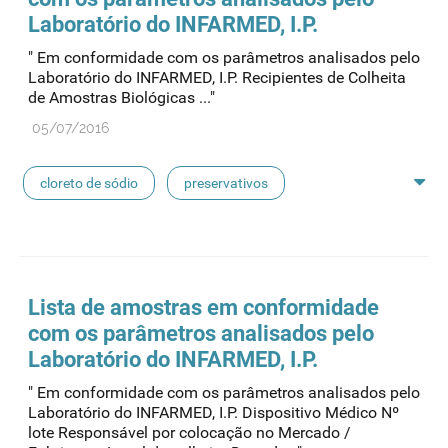
pensos
lancetas
luvas cirúrgicas
Laboratório do INFARMED, I.P.
" Em conformidade com os parâmetros analisados pelo
concentrados de hemodiálise
lavagem nasal
Laboratório do INFARMED, I.P. Recipientes de Colheita
de Amostras Biológicas ..."
linhas de perfusão
desinfetantes
05/07/2016
cloreto de sódio
preservativos
feridas crónicas
amostras biológicas
seringas
agulhas
hemodiálise
Lista de
amostras
em conformidade
com os parâmetros analisados pelo
pensos
lancetas
luvas cirúrgicas
Laboratório do INFARMED, I.P.
" Em conformidade com os parâmetros analisados pelo
concentrados de hemodiálise
lavagem nasal
Laboratório do INFARMED, I.P. Dispositivo Médico Nº
lote Responsável por colocação no Mercado /