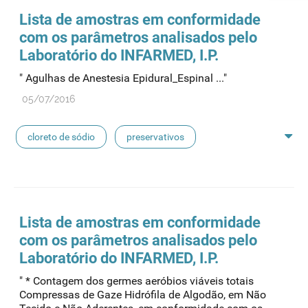
seringas
agulhas
hemodiálise
Lista de
amostras
em conformidade
com os parâmetros analisados pelo
pensos
lancetas
luvas cirúrgicas
Laboratório do INFARMED, I.P.
" Agulhas de Anestesia Epidural_Espinal ..."
concentrados de hemodiálise
lavagem nasal
05/07/2016
linhas de perfusão
desinfetantes
cloreto de sódio
preservativos
feridas crónicas
amostras biológicas
seringas
agulhas
hemodiálise
Lista de
amostras
em conformidade
com os parâmetros analisados pelo
pensos
lancetas
luvas cirúrgicas
Laboratório do INFARMED, I.P.
" * Contagem dos germes aeróbios viáveis totais
concentrados de hemodiálise
lavagem nasal
Compressas de Gaze Hidrófila de Algodão, em Não