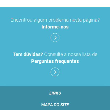
concentrados de hemodiálise
lavagem nasal
Encontrou algum problema nesta página?
linhas de perfusão
desinfetantes
Informe-nos
Tem dúvidas?
Consulte a nossa lista de
Perguntas frequentes
LINKS
MAPA DO
SITE