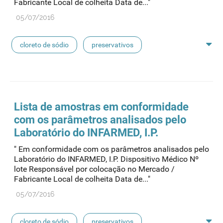
Fabricante Local de colheita Data de..."
linhas de perfusão
desinfetantes
05/07/2016
cloreto de sódio
preservativos
feridas crónicas
amostras biológicas
seringas
agulhas
hemodiálise
Lista de
amostras
em conformidade
com os parâmetros analisados pelo
pensos
lancetas
luvas cirúrgicas
Laboratório do INFARMED, I.P.
" Em conformidade com os parâmetros analisados pelo
concentrados de hemodiálise
lavagem nasal
Laboratório do INFARMED, I.P. Dispositivo Médico Nº
lote Responsável por colocação no Mercado /
Fabricante Local de colheita Data de..."
linhas de perfusão
desinfetantes
05/07/2016
cloreto de sódio
preservativos