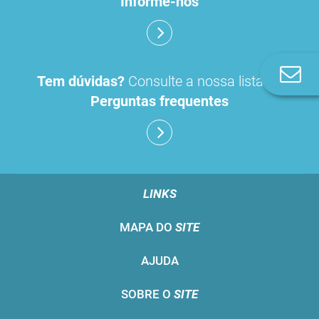
Informe-nos
Co
Tem dúvidas?
Consulte a nossa lista de
n
Perguntas frequentes
LINKS
MAPA DO
SITE
AJUDA
SOBRE O
SITE