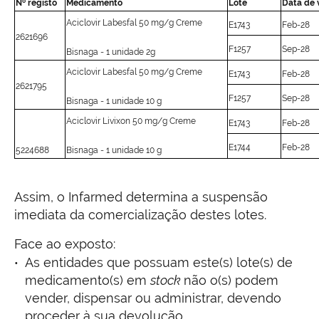
Nº registo
Medicamento
Lote
Data de 
Aciclovir Labesfal 50 mg/g Creme
E1743
Feb-28
2621696
F1257
Sep-28
Bisnaga - 1 unidade 2g
Aciclovir Labesfal 50 mg/g Creme
E1743
Feb-28
2621795
F1257
Sep-28
Bisnaga - 1 unidade 10 g
Aciclovir Livixon 50 mg/g Creme
E1743
Feb-28
E1744
Feb-28
5224688
Bisnaga - 1 unidade 10 g
Assim, o Infarmed determina a suspensão
imediata da comercialização destes lotes.
Face ao exposto:
As entidades que possuam este(s) lote(s) de
medicamento(s) em
stock
não o(s) podem
vender, dispensar ou administrar, devendo
proceder à sua devolução.