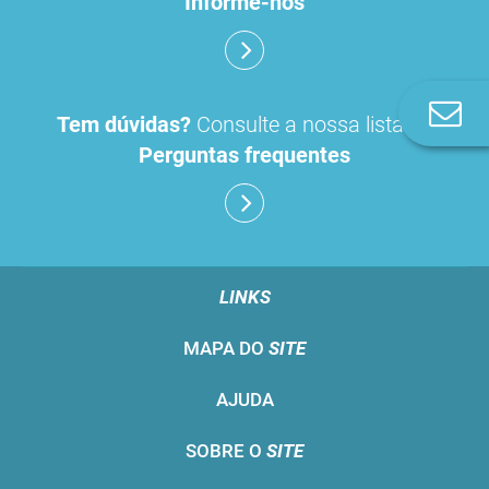
Informe-nos
Co
Tem dúvidas?
Consulte a nossa lista de
n
Perguntas frequentes
LINKS
MAPA DO
SITE
AJUDA
SOBRE O
SITE