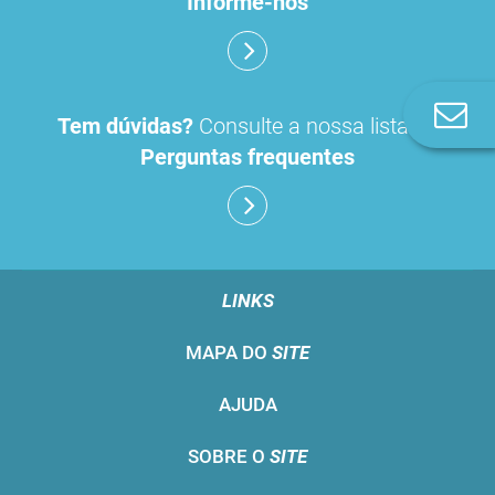
Informe-nos
Co
Tem dúvidas?
Consulte a nossa lista de
n
Perguntas frequentes
LINKS
MAPA DO
SITE
AJUDA
SOBRE O
SITE