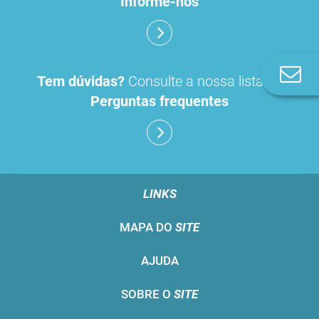
Informe-nos
Co
Tem dúvidas?
Consulte a nossa lista de
n
Perguntas frequentes
LINKS
MAPA DO
SITE
AJUDA
SOBRE O
SITE