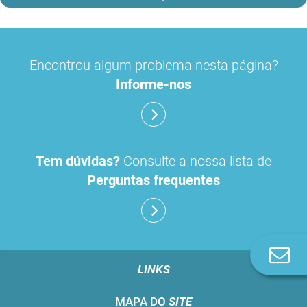
Encontrou algum problema nesta página?
Informe-nos
Tem dúvidas?
Consulte a nossa lista de
Perguntas frequentes
Co
n
LINKS
MAPA DO
SITE