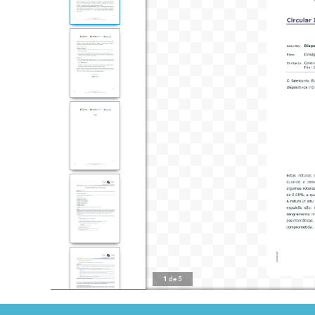
1
de
5