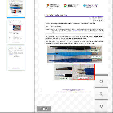
1
de
3