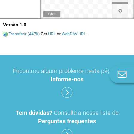
1
de
1
Versão 1.0
Transferir (447k)
Get
URL
or
WebDAV URL
.
Encontrou algum problema nesta página?
Co
Informe-nos
n
Tem dúvidas?
Consulte a nossa lista de
Perguntas frequentes