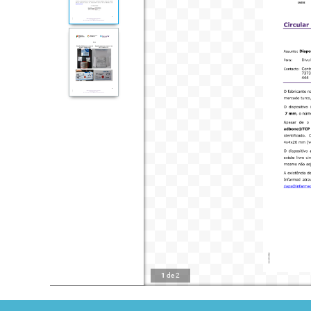
1
de
2