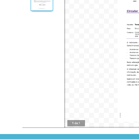
1
de
1