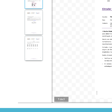
1
de
3