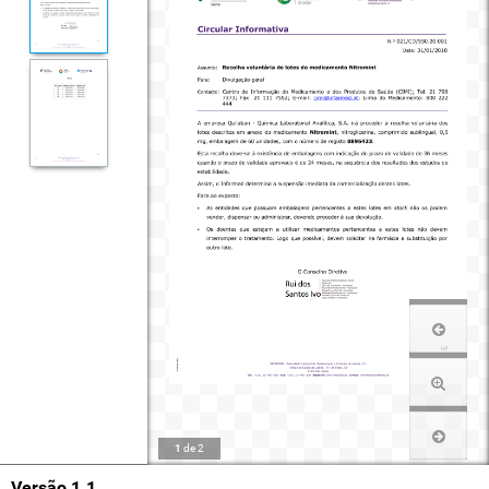
1
de
2
Versão 1.1