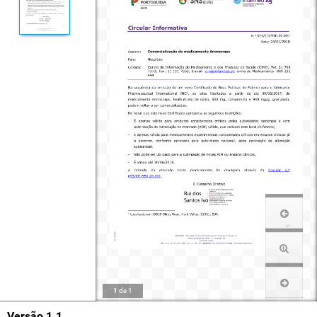
1
de
1
Versão 1.1