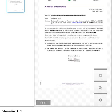
1
de
1
Versão 1.1