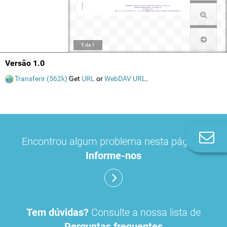
1
de
1
Versão 1.0
Transferir (562k)
Get
URL
or
WebDAV URL
.
Co
Encontrou algum problema nesta página?
n
Informe-nos
Tem dúvidas?
Consulte a nossa lista de
Perguntas frequentes