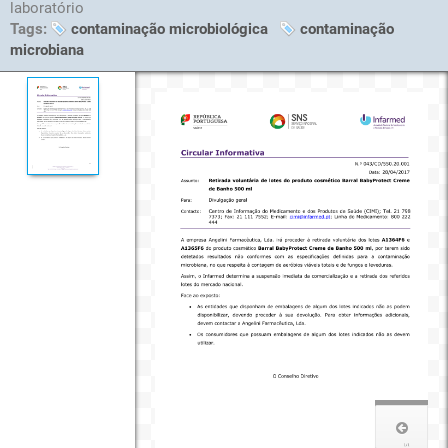
laboratório
Tags:
contaminação microbiológica
contaminação
microbiana