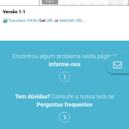
1
de
2
Versão 1.1
Transferir (545k)
Get
URL
or
WebDAV URL
.
Encontrou algum problema nesta página?
Informe-nos
Co
n
Tem dúvidas?
Consulte a nossa lista de
Perguntas frequentes