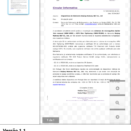
1
de
1
Versão 1.1