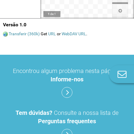
1
de
1
Versão 1.0
Transferir (360k)
Get
URL
or
WebDAV URL
.
Encontrou algum problema nesta página?
Co
Informe-nos
n
Tem dúvidas?
Consulte a nossa lista de
Perguntas frequentes