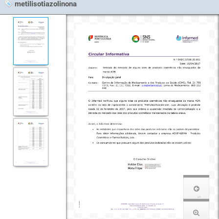
metilisotiazolinona