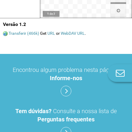
1
de
3
Versão 1.2
Transferir (466k)
Get
URL
or
WebDAV URL
.
Encontrou algum problema nesta página?
Co
Informe-nos
n
Tem dúvidas?
Consulte a nossa lista de
Perguntas frequentes