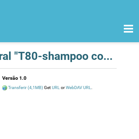
Recolha do produto cosmético e de higiene corporal "T80-shampoo colorante" comercializado pela firma "Farmisuave, Ldª".
Versão 1.0
Transferir (4,1MB)
Get
URL
or
WebDAV URL
.