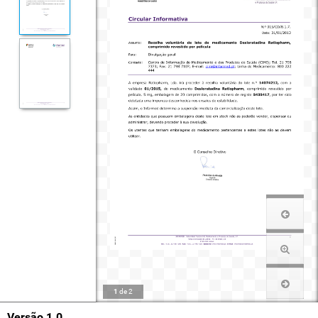
1
de
2
Versão 1.0