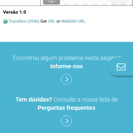
1
de
1
Versão 1.0
Transferir (204k)
Get
URL
or
WebDAV URL
.
Encontrou algum problema nesta página?
Informe-nos
Co
n
Tem dúvidas?
Consulte a nossa lista de
Perguntas frequentes