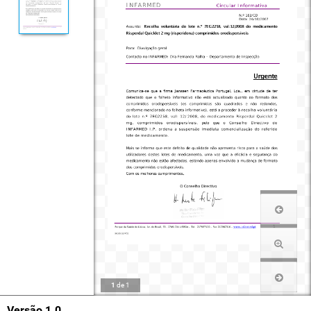
1
de
1
Versão 1.0