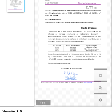
1
de
1
Versão 1.0