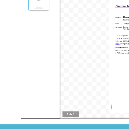
1
de
1