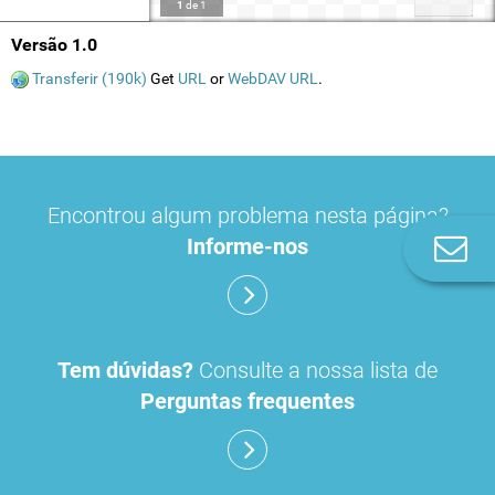
1
de
1
Versão 1.0
Transferir (190k)
Get
URL
or
WebDAV URL
.
Encontrou algum problema nesta página?
Informe-nos
Co
n
Tem dúvidas?
Consulte a nossa lista de
Perguntas frequentes