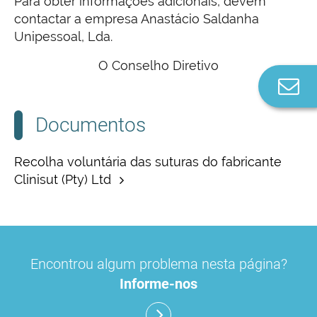
Para obter informações adicionais, devem
contactar a empresa Anastácio Saldanha
Unipessoal, Lda.
O Conselho Diretivo
Co
n
Documentos
Recolha voluntária das suturas do fabricante
Clinisut (Pty) Ltd
Encontrou algum problema nesta página?
Informe-nos