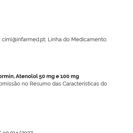
: cimi@infarmed.pt; Linha do Medicamento:
ormin, Atenolol 50 mg e 100 mg
 a omissão no Resumo das Características do
C
30/04/2027