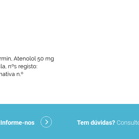
min, Atenolol 50 mg
a, nºs registo:
ativa n.º
?
Informe-nos
Tem dúvidas?
Consulte