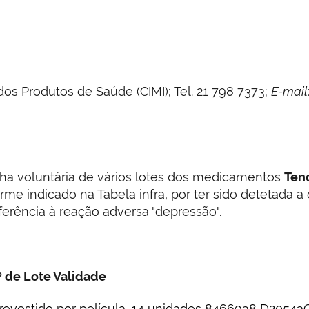
s Produtos de Saúde (CIMI); Tel. 21 798 7373;
E-mail
lha voluntária de vários lotes dos medicamentos
Ten
orme indicado na Tabela infra, por ter sido detetada
erência à reação adversa "depressão".
 de Lote
Validade
evestido por película, 14 unidades
8466938
D20543