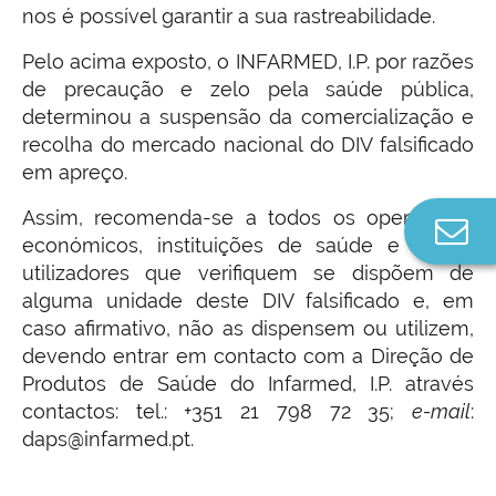
nos é possível garantir a sua rastreabilidade.
Pelo acima exposto, o INFARMED, I.P. por razões
de precaução e zelo pela saúde pública,
determinou a suspensão da comercialização e
recolha do mercado nacional do DIV falsificado
em apreço.
Assim, recomenda-se a todos os operadores
Co
económicos, instituições de saúde e outros
n
utilizadores que verifiquem se dispõem de
alguma unidade deste DIV falsificado e, em
caso afirmativo, não as dispensem ou utilizem,
devendo entrar em contacto com a Direção de
Produtos de Saúde do Infarmed, I.P. através
contactos: tel.: +351 21 798 72 35;
e-mail
:
daps@infarmed.pt.