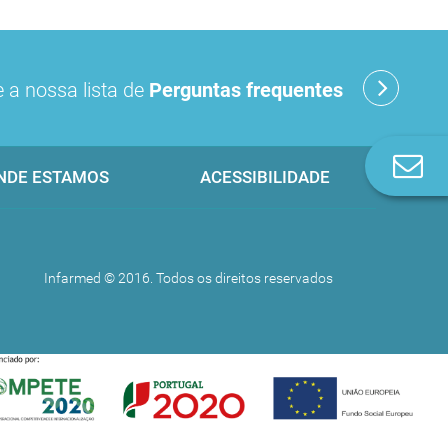
 a nossa lista de
Perguntas frequentes
Co
NDE ESTAMOS
ACESSIBILIDADE
n
Infarmed © 2016. Todos os direitos reservados