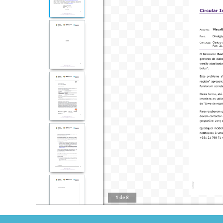
1
de
8